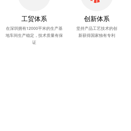
工贸体系
创新体系
在深圳拥有12000平米的生产基
坚持产品工艺技术的创
地车间生产稳定，技术质量有保
新获得国家独有专利
证
企业文化
“毅”
为了奋斗的
目标而毅然决然
“宁”
宁静致远的理念去经营和